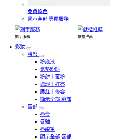
免費換色
顯示全部 專屬服務
刻字服務
獻禮推薦
彩妝
臉部
粉底液
氣墊粉餅
粉餅｜蜜粉
遮瑕｜打亮
腮紅｜修容
顯示全部 臉部
唇部
唇膏
唇釉
唇線筆
顯示全部 唇部