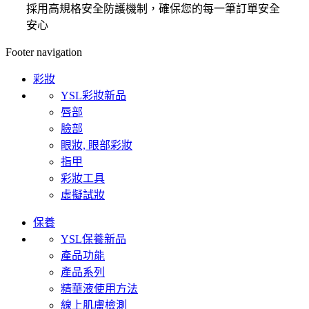
採用高規格安全防護機制，確保您的每一筆訂單安全
安心
Footer navigation
彩妝
YSL彩妝新品
唇部
臉部
眼妝, 眼部彩妝
指甲
彩妝工具
虛擬試妝
保養
YSL保養新品
產品功能
產品系列
精華液使用方法
線上肌膚檢測