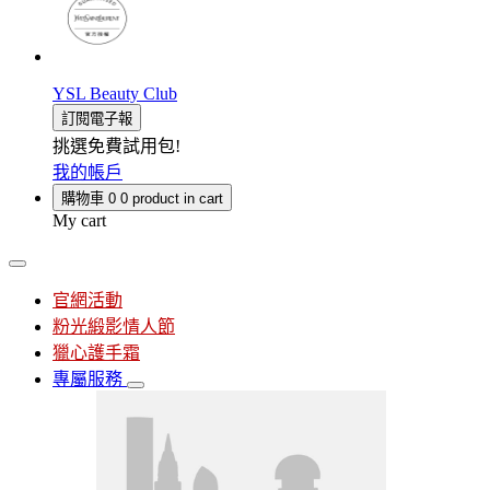
YSL Beauty Club
訂閱電子報
挑選免費試用包!
我的帳戶
購物車
0
0 product in cart
My cart
官網活動
粉光緞影情人節
獵心護手霜
專屬服務