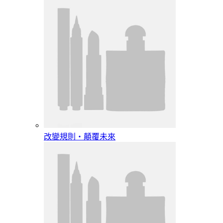
改變規則‧顛覆未來