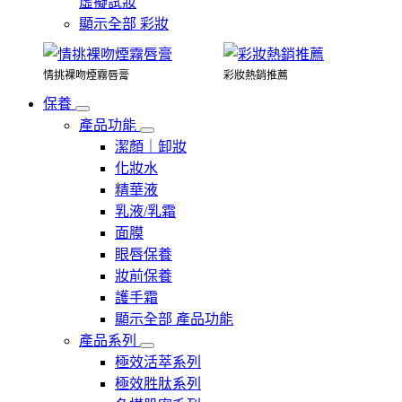
虛擬試妝
顯示全部 彩妝
情挑裸吻煙霧唇膏
彩妝熱銷推薦
保養
產品功能
潔顏｜卸妝
化妝水
精華液
乳液/乳霜
面膜
眼唇保養
妝前保養
護手霜
顯示全部 產品功能
產品系列
極效活萃系列
極效胜肽系列