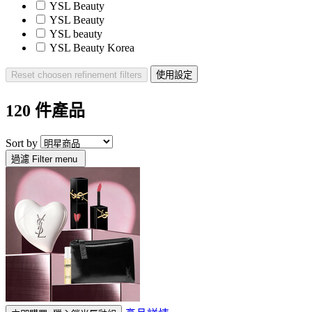
YSL Beauty
YSL Beauty​
YSL beauty
YSL Beauty Korea
Reset
choosen refinement filters
使用設定
120 件產品
Sort by
過濾
Filter menu