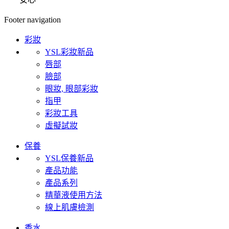
Footer navigation
彩妝
YSL彩妝新品
唇部
臉部
眼妝, 眼部彩妝
指甲
彩妝工具
虛擬試妝
保養
YSL保養新品
產品功能
產品系列
精華液使用方法
線上肌膚檢測
香水