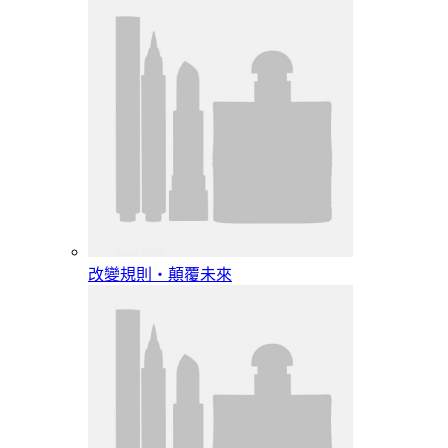
改變規則‧顛覆未來