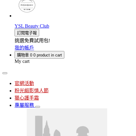
YSL Beauty Club
訂閱電子報
挑選免費試用包!
我的帳戶
購物車
0
0 product in cart
My cart
官網活動
粉光緞影情人節
獵心護手霜
專屬服務