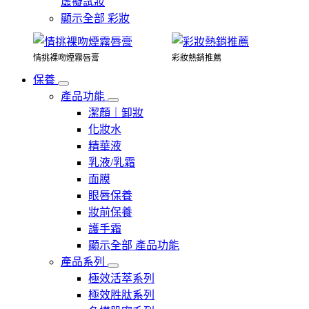
虛擬試妝
顯示全部 彩妝
情挑裸吻煙霧唇膏
彩妝熱銷推薦
保養
產品功能
潔顏｜卸妝
化妝水
精華液
乳液/乳霜
面膜
眼唇保養
妝前保養
護手霜
顯示全部 產品功能
產品系列
極效活萃系列
極效胜肽系列