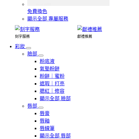
免費換色
顯示全部 專屬服務
刻字服務
獻禮推薦
彩妝
臉部
粉底液
氣墊粉餅
粉餅｜蜜粉
遮瑕｜打亮
腮紅｜修容
顯示全部 臉部
唇部
唇膏
唇釉
唇線筆
顯示全部 唇部