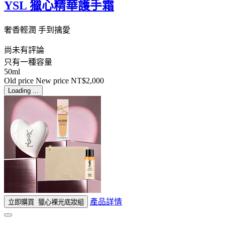
YSL 獵心精華護手霜
奢香輕潤 手到擒愛
尚未有評論
只有一種容量
50ml
Old price
New price
NT$2,000
Loading ...
產品詳情
立即購買
獵心裸光底妝組