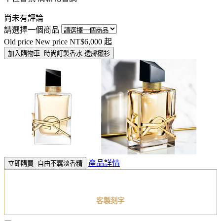
尚未有評論
請選擇一個商品
Old price
New price
NT$6,000 起
加入購物車
時尚訂製香水 透膚襯衫
產品詳情
立即購買
自由不羈淡香精
客製刻字