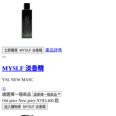
產品詳情
立即購買
MYSLF 淡香精
MYSLF 淡香精
YSL NEW MASC
11
請選擇一個商品
Old price
New price
NT$3,400 起
加入購物車
MYSLF 淡香精