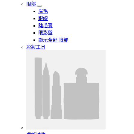
眼部
眉毛
眼線
睫毛膏
眼影盤
顯示全部 眼部
彩妝工具