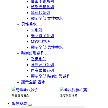
自由不羈系列
慾望巴黎系列
黑鴉片系列
顯示全部 女性香水
男性香水
Y 系列
天之驕子系列
MYSLF系列
顯示全部 男性香水
時尚訂製系列
香氛系列
身體沐浴系列
居家香氛系列
顯示全部 時尚訂製系列
顯示全部 香水
限量香氛禮盒
香氛熱銷推薦
永續發展