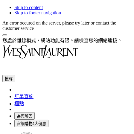
Skip to content
Skip to footer navigation
An error occured on the server, please try later or contact the
customer service
您處於離線模式，網站功能有限。請檢查您的網絡連接。
搜尋
訂單查詢
櫃點
為您解答
官網購物4大優惠