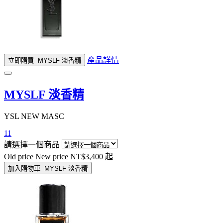
產品詳情
立即購買
MYSLF 淡香精
MYSLF 淡香精
YSL NEW MASC
11
請選擇一個商品
Old price
New price
NT$3,400 起
加入購物車
MYSLF 淡香精