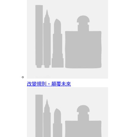
改變規則‧顛覆未來