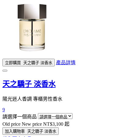
產品詳情
立即購買
天之驕子 淡香水
天之驕子 淡香水
陽光迷人香調 專櫃男性香水
9
請選擇一個商品
Old price
New price
NT$3,100 起
加入購物車
天之驕子 淡香水