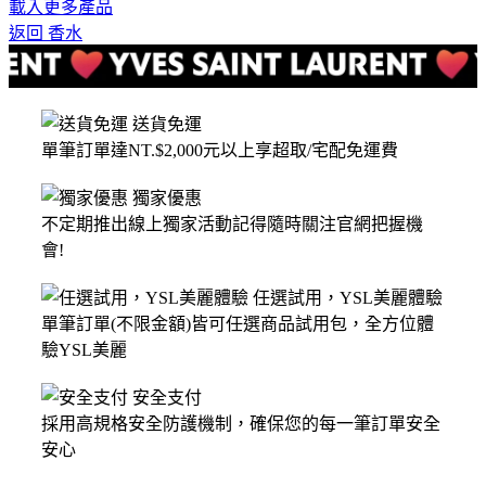
載入更多產品
返回 香水
送貨免運
單筆訂單達NT.$2,000元以上享超取/宅配免運費
獨家優惠
不定期推出線上獨家活動記得隨時關注官網把握機
會!
任選試用，YSL美麗體驗
單筆訂單(不限金額)皆可任選商品試用包，全方位體
驗YSL美麗
安全支付
採用高規格安全防護機制，確保您的每一筆訂單安全
安心