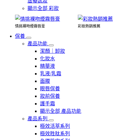
虛擬試妝
顯示全部 彩妝
情挑裸吻煙霧唇膏
彩妝熱銷推薦
保養
產品功能
潔顏｜卸妝
化妝水
精華液
乳液/乳霜
面膜
眼唇保養
妝前保養
護手霜
顯示全部 產品功能
產品系列
極效活萃系列
極效胜肽系列