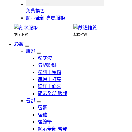
免費換色
顯示全部 專屬服務
刻字服務
獻禮推薦
彩妝
臉部
粉底液
氣墊粉餅
粉餅｜蜜粉
遮瑕｜打亮
腮紅｜修容
顯示全部 臉部
唇部
唇膏
唇釉
唇線筆
顯示全部 唇部