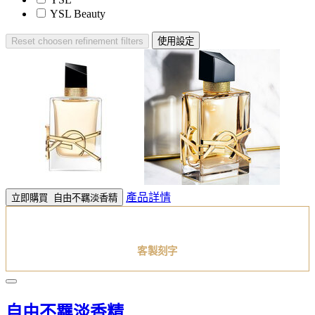
YSL Beauty
Reset
choosen refinement filters
使用設定
產品詳情
立即購買
自由不羈淡香精
客製刻字
自由不羈淡香精