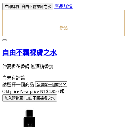
產品詳情
立即購買
自由不羈裸膚之水
新品
自由不羈裸膚之水
仲夏橙花香調 無酒精香氛
尚未有評論
請選擇一個商品
Old price
New price
NT$4,950 起
加入購物車
自由不羈裸膚之水