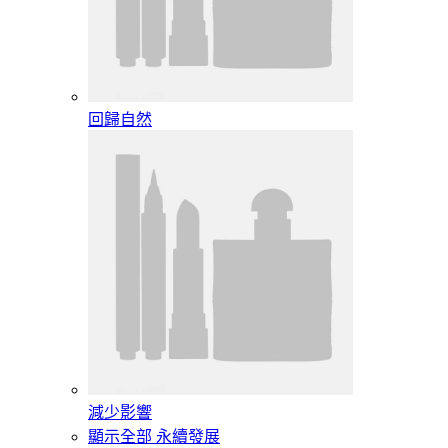
回歸自然
減少影響
顯示全部 永續發展