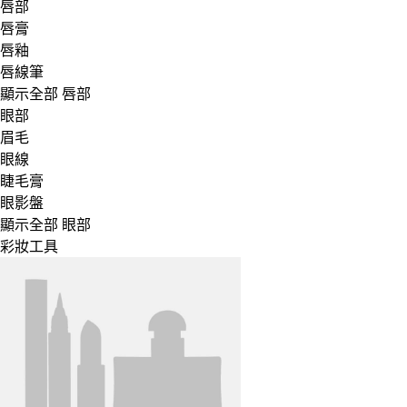
唇部
唇膏
唇釉
唇線筆
顯示全部 唇部
眼部
眉毛
眼線
睫毛膏
眼影盤
顯示全部 眼部
彩妝工具