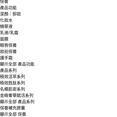
保養
產品功能
潔顏｜卸妝
化妝水
精華液
乳液/乳霜
面膜
眼唇保養
妝前保養
護手霜
顯示全部 產品功能
產品系列
極效活萃系列
極效胜肽系列
名模肌密系列
金緻奢華賦活系列
顯示全部 產品系列
保養補充膠囊
顯示全部 保養