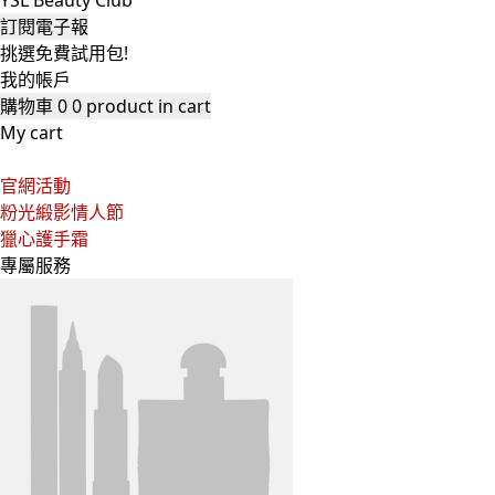
YSL Beauty Club
訂閱電子報
挑選免費試用包!
我的帳戶
購物車
0
0 product in cart
My cart
官網活動
粉光緞影情人節
獵心護手霜
專屬服務