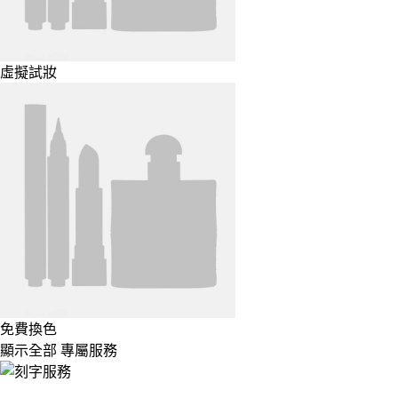
虛擬試妝
免費換色
顯示全部 專屬服務