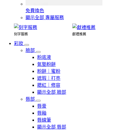
免費換色
顯示全部 專屬服務
刻字服務
獻禮推薦
彩妝
臉部
粉底液
氣墊粉餅
粉餅｜蜜粉
遮瑕｜打亮
腮紅｜修容
顯示全部 臉部
唇部
唇膏
唇釉
唇線筆
顯示全部 唇部