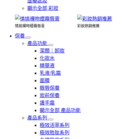
虛擬試妝
顯示全部 彩妝
情挑裸吻煙霧唇膏
彩妝熱銷推薦
保養
產品功能
潔顏｜卸妝
化妝水
精華液
乳液/乳霜
面膜
眼唇保養
妝前保養
護手霜
顯示全部 產品功能
產品系列
極效活萃系列
極效胜肽系列