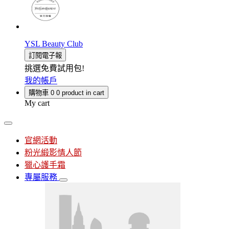
YSL Beauty Club
訂閱電子報
挑選免費試用包!
我的帳戶
購物車
0
0 product in cart
My cart
官網活動
粉光緞影情人節
獵心護手霜
專屬服務