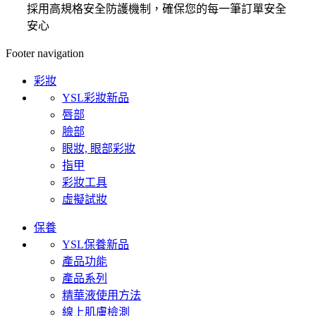
採用高規格安全防護機制，確保您的每一筆訂單安全
安心
Footer navigation
彩妝
YSL彩妝新品
唇部
臉部
眼妝, 眼部彩妝
指甲
彩妝工具
虛擬試妝
保養
YSL保養新品
產品功能
產品系列
精華液使用方法
線上肌膚檢測