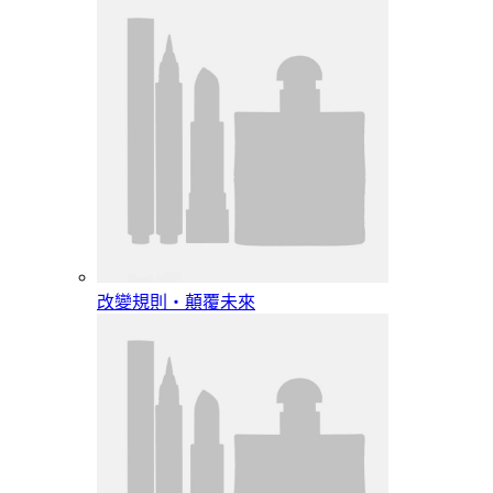
改變規則‧顛覆未來