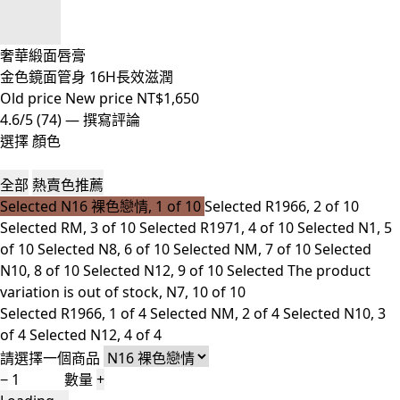
奢華緞面唇膏
金色鏡面管身 16H長效滋潤
Old price
New price
NT$1,650
4.6/5
(74)
—
撰寫評論
選擇 顏色
全部
熱賣色推薦
Selected
N16 裸色戀情, 1 of 10
Selected
R1966, 2 of 10
Selected
RM, 3 of 10
Selected
R1971, 4 of 10
Selected
N1, 5
of 10
Selected
N8, 6 of 10
Selected
NM, 7 of 10
Selected
N10, 8 of 10
Selected
N12, 9 of 10
Selected
The product
variation is out of stock, N7, 10 of 10
Selected
R1966, 1 of 4
Selected
NM, 2 of 4
Selected
N10, 3
of 4
Selected
N12, 4 of 4
請選擇一個商品
−
數量
+