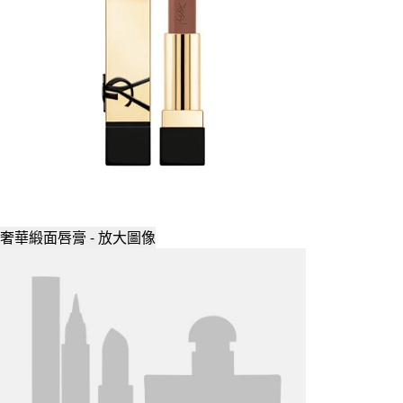
奢華緞面唇膏 - 放大圖像