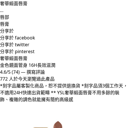
奢華緞面唇膏
...
唇部
唇膏
分享於
分享於 facebook
分享於 twitter
分享於 pinterest
奢華緞面唇膏
金色鏡面管身 16H長效滋潤
4.6/5
(74)
—
撰寫評論
772 人於今天瀏覽過此產品
*刻字品屬客製化商品，恕不提供退換貨 *刻字品須3個工作天，
不適用24H快速出貨範疇 ** YSL奢華緞面唇膏不用多餘的裝
飾、複雜的調色就能擁有簡約高級感