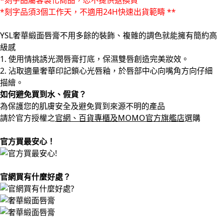
*刻字品屬客製化商品，恕不提供退換貨
*刻字品須3個工作天，不適用24H快速出貨範疇 **
YSL奢華緞面唇膏不用多餘的裝飾、複雜的調色就能擁有簡約高
級感
1. 使用情挑誘光潤唇膏打底，保濕雙唇創造完美妝效。
2. 沾取適量奢華印記鎖心光唇釉，於唇部中心向嘴角方向仔細
描繪。
如何避免買到水、假貨？
為保護您的肌膚安全及避免買到來源不明的產品
請於官方授權之
官網、百貨專櫃及MOMO官方旗艦店
選購
官方買最安心！
官網買有什麼好處？