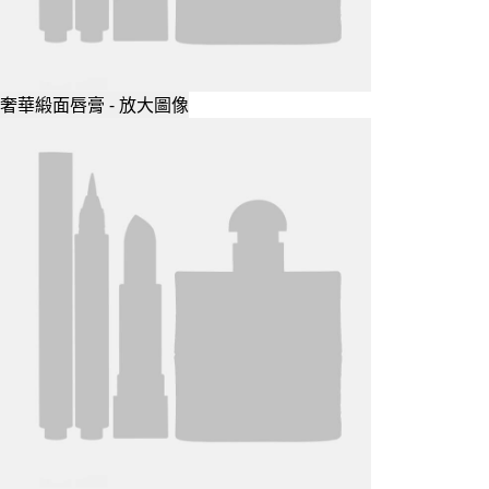
奢華緞面唇膏 - 放大圖像