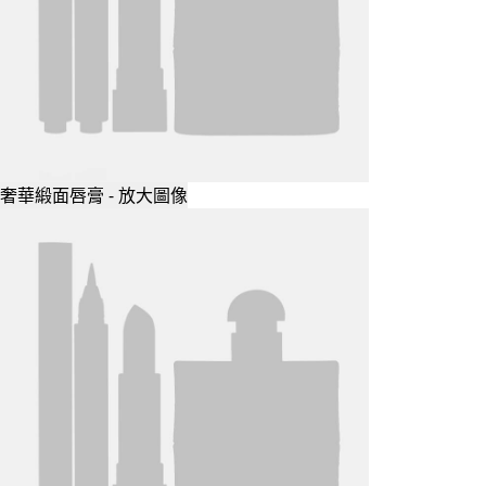
奢華緞面唇膏 - 放大圖像