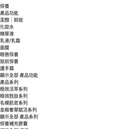
保養
產品功能
潔顏｜卸妝
化妝水
精華液
乳液/乳霜
面膜
眼唇保養
妝前保養
護手霜
顯示全部 產品功能
產品系列
極效活萃系列
極效胜肽系列
名模肌密系列
金緻奢華賦活系列
顯示全部 產品系列
保養補充膠囊