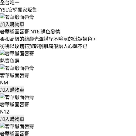
全台唯一
YSL官網獨家販售
加入購物車
奢華緞面唇膏 N16 裸色戀情
柔和高級的絲緞光澤搭配不喧囂的低調裸色，
彷彿以玫瑰花瓣輕觸肌膚般讓人心跳不已
熱賣色選
奢華緞面唇膏
NM
加入購物車
奢華緞面唇膏
N12
加入購物車
奢華緞面唇膏