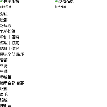
刻字服務
獻禮推薦
彩妝
臉部
粉底液
氣墊粉餅
粉餅｜蜜粉
遮瑕｜打亮
腮紅｜修容
顯示全部 臉部
唇部
唇膏
唇釉
唇線筆
顯示全部 唇部
眼部
眉毛
眼線
睫毛膏