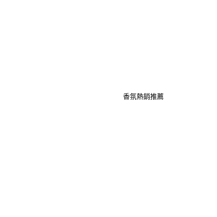
香氛熱銷推薦