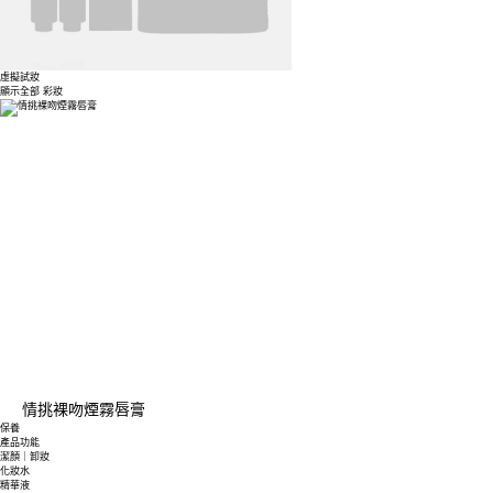
虛擬試妝
顯示全部 彩妝
情挑裸吻煙霧唇膏
保養
產品功能
潔顏｜卸妝
化妝水
精華液