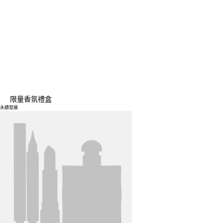
限量香氛禮盒
永續發展