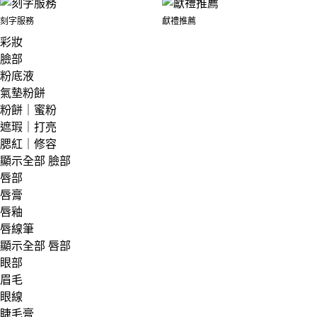
刻字服務
獻禮推薦
彩妝
臉部
粉底液
氣墊粉餅
粉餅｜蜜粉
遮瑕｜打亮
腮紅｜修容
顯示全部 臉部
唇部
唇膏
唇釉
唇線筆
顯示全部 唇部
眼部
眉毛
眼線
睫毛膏