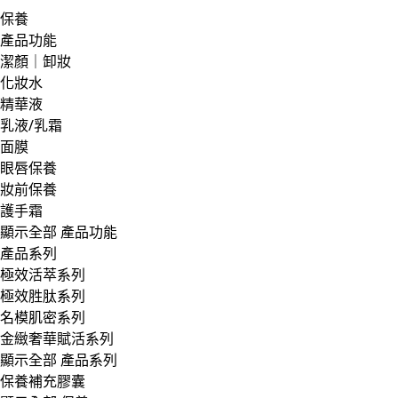
保養
產品功能
潔顏｜卸妝
化妝水
精華液
乳液/乳霜
面膜
眼唇保養
妝前保養
護手霜
顯示全部 產品功能
產品系列
極效活萃系列
極效胜肽系列
名模肌密系列
金緻奢華賦活系列
顯示全部 產品系列
保養補充膠囊