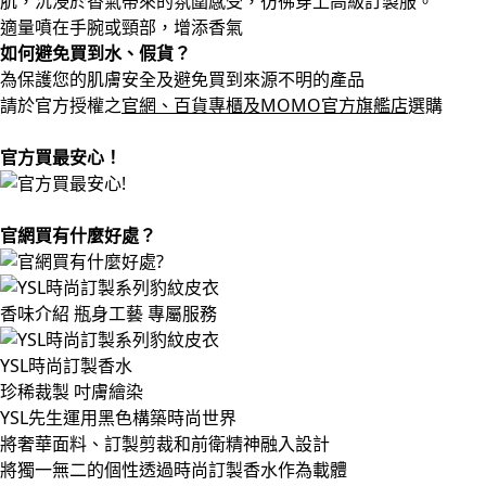
肌，沉浸於香氣帶來的氛圍感受，彷彿穿上高級訂製服。
適量噴在手腕或頸部，增添香氣
如何避免買到水、假貨？
為保護您的肌膚安全及避免買到來源不明的產品
請於官方授權之
官網、百貨專櫃及MOMO官方旗艦店
選購
官方買最安心！
官網買有什麼好處？
香味介紹
瓶身工藝
專屬服務
YSL時尚訂製香水
珍稀裁製 吋膚繪染
YSL先生運用黑色構築時尚世界
將奢華面料、訂製剪裁和前衛精神融入設計
將獨一無二的個性透過時尚訂製香水作為載體