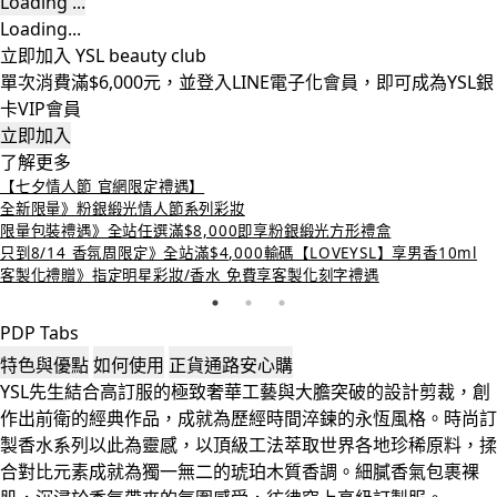
Loading ...
Loading...
立即加入 YSL beauty club
單次消費滿$6,000元，並登入LINE電子化會員，即可成為YSL銀
卡VIP會員
立即加入
了解更多
【七夕情人節 官網限定禮遇】
全新限量》粉銀緞光情人節系列彩妝
限量包裝禮遇》全站任選滿$8,000即享粉銀緞光方形禮盒
只到8/14 香氛周限定》全站滿$4,000輸碼【LOVEYSL】享男香10ml
客製化禮贈》指定明星彩妝/香水 免費享客製化刻字禮遇
PDP Tabs
特色與優點
如何使用
正貨通路安心購
YSL先生結合高訂服的極致奢華工藝與大膽突破的設計剪裁，創
作出前衛的經典作品，成就為歷經時間淬鍊的永恆風格。時尚訂
製香水系列以此為靈感，以頂級工法萃取世界各地珍稀原料，揉
合對比元素成就為獨一無二的琥珀木質香調。細膩香氣包裹裸