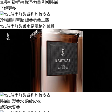
無畏打破框架 賦予力量 引領時尚
了解更多
珍稀原料萃取 調香剪裁工藝
YSL時尚訂製香水是風格的載體
時尚訂製香水 豹紋皮衣
琥珀木質香