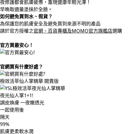
夜修護都會肌膚疲憊，重現健康年輕光澤！
早晚取適量塗抹於全臉。
如何避免買到水、假貨？
為保護您的肌膚安全及避免買到來源不明的產品
請於官方授權之
官網、百貨專櫃及MOMO官方旗艦店
選購
官方買最安心！
官網買有什麼好處？
極效活萃仙人掌精華 開賣版
夜光仙人掌1+1!
調皮
煥膚
一夜嫩透光
一起使用後
隔天
99
%
肌膚更柔軟水潤