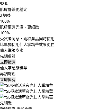
98
%
肌膚舒緩更穩定
2
週後
100
%
肌膚更有光澤、更細嫩
100
%
受試者同意，兩種產品同時使用
比單獨使用仙人掌精華效果更佳
仙人掌調皮水
先調膚質
立即擁有
仙人掌超級精華
再調膚色
立即擁有
先細緻
舒緩穩膚 細緻柔嫩