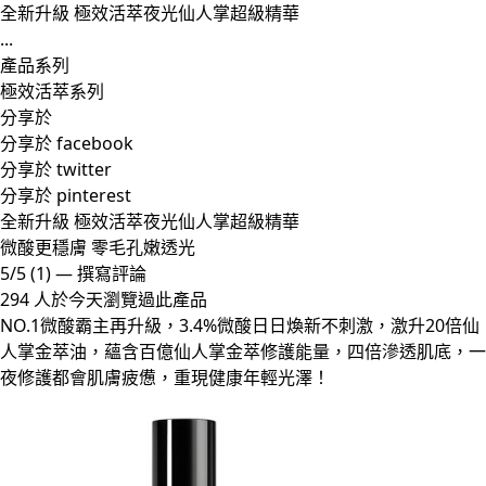
全新升級 極效活萃夜光仙人掌超級精華
...
產品系列
極效活萃系列
分享於
分享於 facebook
分享於 twitter
分享於 pinterest
全新升級 極效活萃夜光仙人掌超級精華
微酸更穩膚 零毛孔嫩透光
5/5
(1)
—
撰寫評論
294 人於今天瀏覽過此產品
NO.1微酸霸主再升級，3.4%微酸日日煥新不刺激，激升20倍仙
人掌金萃油，蘊含百億仙人掌金萃修護能量，四倍滲透肌底，一
夜修護都會肌膚疲憊，重現健康年輕光澤！