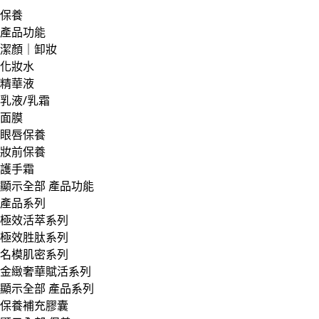
保養
產品功能
潔顏｜卸妝
化妝水
精華液
乳液/乳霜
面膜
眼唇保養
妝前保養
護手霜
顯示全部 產品功能
產品系列
極效活萃系列
極效胜肽系列
名模肌密系列
金緻奢華賦活系列
顯示全部 產品系列
保養補充膠囊