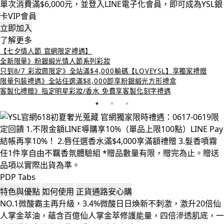
單次消費滿$6,000元，並登入LINE電子化會員，即可成為YSL銀
卡VIP會員
立即加入
了解更多
【七夕情人節 官網限定禮遇】
全新限量》粉銀緞光情人節系列彩妝
只到8/7 彩妝周限定》全站滿$4,000輸碼【LOVEYSL】享獨家禮贈
限量包裝禮遇》全站任選滿$8,000即享粉銀緞光方形禮盒
客製化禮贈》指定明星彩妝/香水 免費享客製化刻字禮遇
PDP Tabs
特色與優點
如何使用
正貨通路安心購
NO.1微酸霸主再升級，3.4%微酸日日煥新不刺激，激升20倍仙
人掌金萃油，蘊含百億仙人掌金萃修護能量，四倍滲透肌底，一