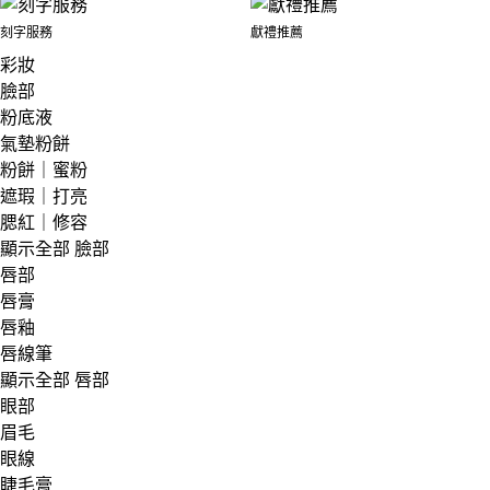
刻字服務
獻禮推薦
彩妝
臉部
粉底液
氣墊粉餅
粉餅｜蜜粉
遮瑕｜打亮
腮紅｜修容
顯示全部 臉部
唇部
唇膏
唇釉
唇線筆
顯示全部 唇部
眼部
眉毛
眼線
睫毛膏