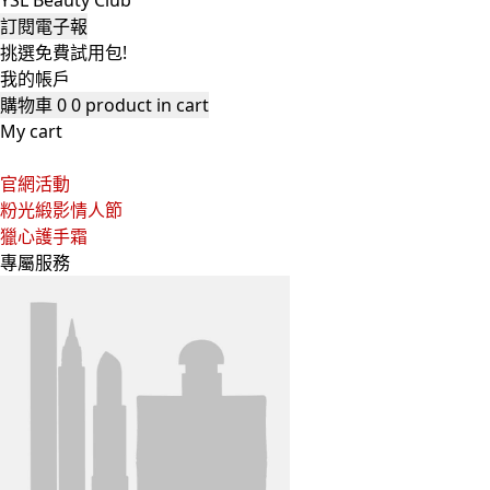
YSL Beauty Club
訂閱電子報
挑選免費試用包!
我的帳戶
購物車
0
0 product in cart
My cart
官網活動
粉光緞影情人節
獵心護手霜
專屬服務