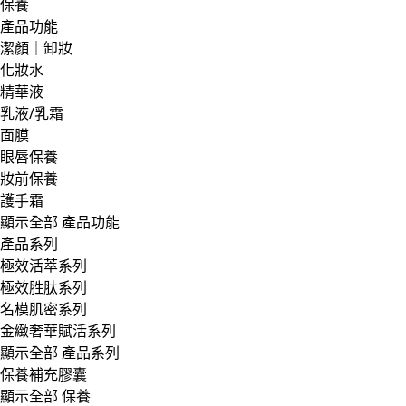
保養
產品功能
潔顏｜卸妝
化妝水
精華液
乳液/乳霜
面膜
眼唇保養
妝前保養
護手霜
顯示全部 產品功能
產品系列
極效活萃系列
極效胜肽系列
名模肌密系列
金緻奢華賦活系列
顯示全部 產品系列
保養補充膠囊
顯示全部 保養