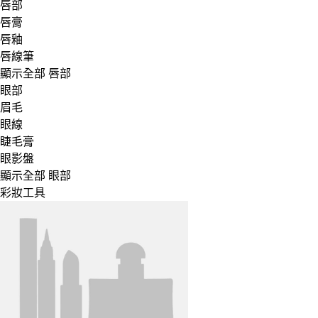
唇部
唇膏
唇釉
唇線筆
顯示全部 唇部
眼部
眉毛
眼線
睫毛膏
眼影盤
顯示全部 眼部
彩妝工具