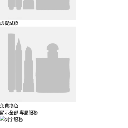
虛擬試妝
免費換色
顯示全部 專屬服務