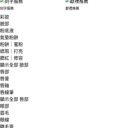
刻字服務
獻禮推薦
彩妝
臉部
粉底液
氣墊粉餅
粉餅｜蜜粉
遮瑕｜打亮
腮紅｜修容
顯示全部 臉部
唇部
唇膏
唇釉
唇線筆
顯示全部 唇部
眼部
眉毛
眼線
睫毛膏