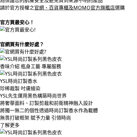
為保護您的肌膚安全及避免買到來源不明的產品
請於官方授權之
官網、百貨專櫃及MOMO官方旗艦店
選購
官方買最安心！
官網買有什麼好處？
香味介紹
瓶身工藝
專屬服務
YSL時尚訂製香水
珍稀裁製 吋膚繪染
YSL先生運用黑色構築時尚世界
將奢華面料、訂製剪裁和前衛精神融入設計
將獨一無二的個性透過時尚訂製香水作為載體
無畏打破框架 賦予力量 引領時尚
了解更多