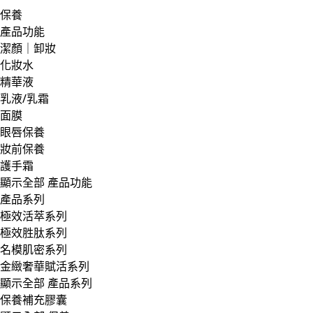
保養
產品功能
潔顏｜卸妝
化妝水
精華液
乳液/乳霜
面膜
眼唇保養
妝前保養
護手霜
顯示全部 產品功能
產品系列
極效活萃系列
極效胜肽系列
名模肌密系列
金緻奢華賦活系列
顯示全部 產品系列
保養補充膠囊