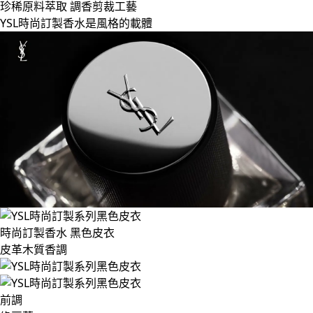
珍稀原料萃取 調香剪裁工藝
YSL時尚訂製香水是風格的載體
時尚訂製香水 黑色皮衣
皮革木質香調
前調