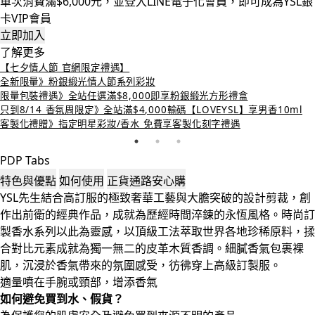
單次消費滿$6,000元，並登入LINE電子化會員，即可成為YSL銀
卡VIP會員
立即加入
了解更多
【七夕情人節 官網限定禮遇】
全新限量》粉銀緞光情人節系列彩妝
限量包裝禮遇》全站任選滿$8,000即享粉銀緞光方形禮盒
只到8/14 香氛周限定》全站滿$4,000輸碼【LOVEYSL】享男香10ml
客製化禮贈》指定明星彩妝/香水 免費享客製化刻字禮遇
PDP Tabs
特色與優點
如何使用
正貨通路安心購
YSL先生結合高訂服的極致奢華工藝與大膽突破的設計剪裁，創
作出前衛的經典作品，成就為歷經時間淬鍊的永恆風格。時尚訂
製香水系列以此為靈感，以頂級工法萃取世界各地珍稀原料，揉
合對比元素成就為獨一無二的皮革木質香調。細膩香氣包裹裸
肌，沉浸於香氣帶來的氛圍感受，彷彿穿上高級訂製服。
適量噴在手腕或頸部，增添香氣
如何避免買到水、假貨？