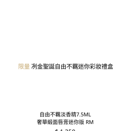
限量
冽金聖誕
自由不羈迷你彩妝禮盒
自由不羈淡香精7.5ML
奢華緞面唇膏迷你版 RM