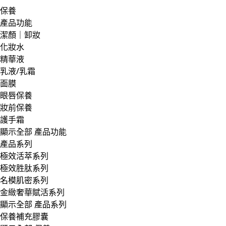
保養
產品功能
潔顏｜卸妝
化妝水
精華液
乳液/乳霜
面膜
眼唇保養
妝前保養
護手霜
顯示全部 產品功能
產品系列
極效活萃系列
極效胜肽系列
名模肌密系列
金緻奢華賦活系列
顯示全部 產品系列
保養補充膠囊