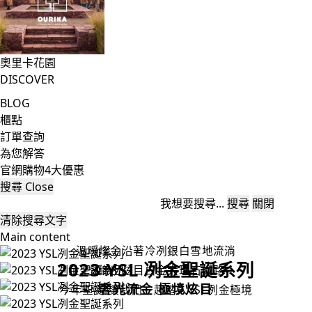
奧里卡花園
DISCOVER
BLOG
櫃點
訂單查詢
為您解答
官網購物4大優惠
搜尋
Close
我想要搜尋...
搜尋
關閉
清除搜尋文字
Main content
溫暖燦金沿著冷冽銀白雪地流淌
2023 YSL 冽金聖誕系列
交織出炫目白金大理石紋路
奢光流金 極境炫目
今年聖誕 讓我們一起踏入YSL冽金極境