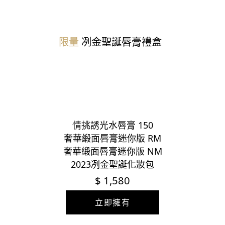
限量
冽金聖誕
唇膏禮盒
情挑誘光水唇膏 150
奢華緞面唇膏迷你版 RM
奢華緞面唇膏迷你版 NM
2023冽金聖誕化妝包
$ 1,580
立即擁有