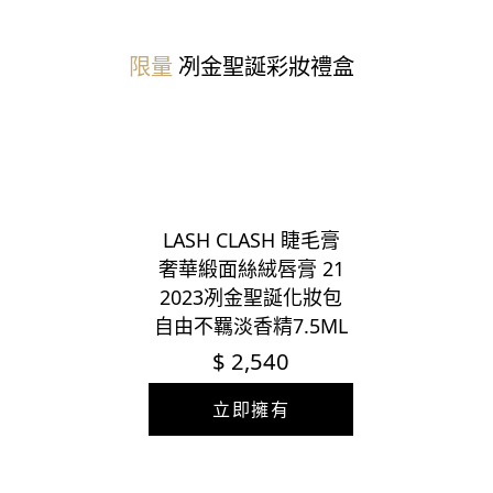
限量
冽金聖誕
彩妝禮盒
LASH CLASH 睫毛膏
奢華緞面絲絨唇膏 21
2023冽金聖誕化妝包
自由不羈淡香精7.5ML
$ 2,540
立即擁有