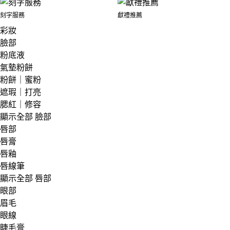
刻字服務
獻禮推薦
彩妝
臉部
粉底液
氣墊粉餅
粉餅｜蜜粉
遮瑕｜打亮
腮紅｜修容
顯示全部 臉部
唇部
唇膏
唇釉
唇線筆
顯示全部 唇部
眼部
眉毛
眼線
睫毛膏