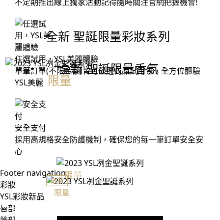
不定期推出線上獨家活動記得隨時關注官網把握機會!
全新 聖誕限量彩妝系列
任選試用，YSL美麗體驗
全新 聖誕限量香氛
單筆訂單(不限金額)皆可任選商品試用包，全方位體驗
限量
2023聖誕倒數月曆
YSL美麗
安全支付
採用高規格安全防護機制，確保您的每一筆訂單安全安
心
Footer navigation
限量
恆久完美打亮氣墊
限量
彩妝
冽金聖誕版
限量
自由不羈淡香精冽金聖誕版
YSL彩妝新品
$ 2,850
唇部
50ML $ 4,850