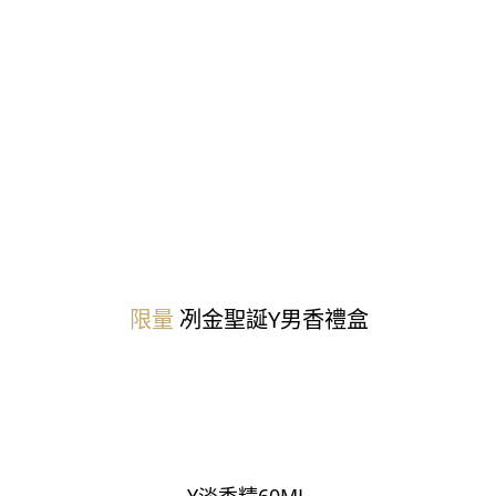
限量
冽金聖誕
Y男香禮盒