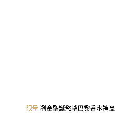
限量
冽金聖誕
慾望巴黎香水禮盒