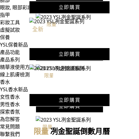
臉部
立即購買
立即購買
眼妝, 眼部彩妝
指甲
彩妝工具
限量
情挑誘吻蜜唇膏
全新
自由不羈冷冽鉑金淡香精
虛擬試妝
冽金聖誕版
保養
50ML $ 5,700 / 90ML $ 7,300
$ 1,580
YSL保養新品
產品功能
立即購買
立即購買
產品系列
精華液使用方法
線上肌膚檢測
自由不羈淡香水
限量
奢華緞面絲絨唇膏
香水
冽金聖誕版
50ML $ 4,350 / 90ML $ 5,650
YSL香水新品
$ 1,580
女性香水
立即購買
男性香水
立即購買
探索香氛
為您解答
常見問題
限量
時尚印記4色眼影盤
限量
冽金聖誕倒數月曆
冽金聖誕版 #910
聯繫我們