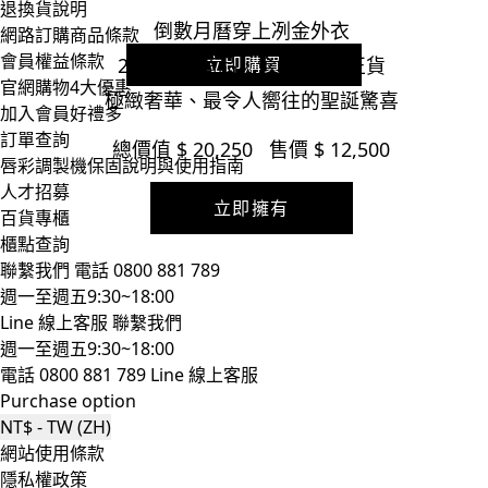
退換貨說明
$ 2,800
倒數月曆穿上冽金外衣
網路訂購商品條款
會員權益條款
24件明星商品，含5件唇彩正貨
立即購買
官網購物4大優惠
極緻奢華、最令人嚮往的聖誕驚喜
加入會員好禮多
訂單查詢
總價值 $ 20,250 售價 $ 12,500
唇彩調製機保固說明與使用指南
人才招募
立即擁有
百貨專櫃
櫃點查詢
聯繫我們
電話 0800 881 789
週一至週五9:30~18:00
Line 線上客服
聯繫我們
週一至週五9:30~18:00
電話 0800 881 789
Line 線上客服
Purchase option
NT$ - TW (ZH)
網站使用條款
隱私權政策