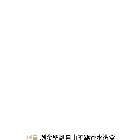
限量
冽金聖誕
自由不羈香水禮盒