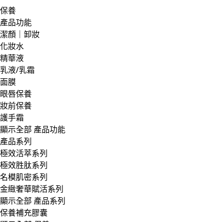
保養
產品功能
潔顏｜卸妝
化妝水
精華液
乳液/乳霜
面膜
眼唇保養
妝前保養
護手霜
顯示全部 產品功能
產品系列
極效活萃系列
極效胜肽系列
名模肌密系列
金緻奢華賦活系列
顯示全部 產品系列
保養補充膠囊