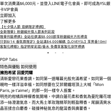
單次消費滿$6,000元，並登入LINE電子化會員，即可成為YSL銀
卡VIP會員
立即加入
了解更多
【七夕情人節 官網限定禮遇】
全新限量》粉銀緞光情人節系列彩妝
限量包裝禮遇》全站任選滿$8,000即享粉銀緞光方形禮盒
只到8/14 香氛周限定》全站滿$4,000輸碼【LOVEYSL】享男香10ml
客製化禮贈》指定明星彩妝/香水 免費享客製化刻字禮遇
PDP Tabs
特色與優點
如何使用
擁抱希望 因愛閃耀
清新愛戀花果香調。如同第一道曙暮光般充滿希望。如同第一個
親吻一樣洋溢幸福。如同想要在艾菲爾鐵塔頂上大喊「Mon
Paris, je t'aime!」的那一刻一樣令人振奮。
明亮的柑橘與檸檬香氣開場，中調白蓮花柔和香氣為曼陀羅花增
添一絲澄澈氣息，而大馬士革玫瑰精萃則輕盈釋香。尾韻清爽水
晶苔揉合白麝香，碰撞神秘氣息的龍涎香與廣藿香。