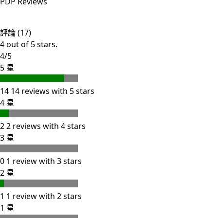
PDP Reviews
評論 (17)
4 out of 5 stars.
4/5
5 星
14
14 reviews with 5 stars
4 星
2
2 reviews with 4 stars
3 星
0
1 review with 3 stars
2 星
1
1 review with 2 stars
1 星