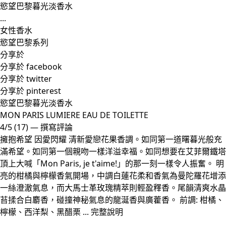
慾望巴黎暮光淡香水
...
女性香水
慾望巴黎系列
分享於
分享於 facebook
分享於 twitter
分享於 pinterest
慾望巴黎暮光淡香水
MON PARIS LUMIERE EAU DE TOILETTE
4/5
(17)
—
撰寫評論
擁抱希望 因愛閃耀 清新愛戀花果香調。如同第一道曙暮光般充
滿希望。如同第一個親吻一樣洋溢幸福。如同想要在艾菲爾鐵塔
頂上大喊「Mon Paris, je t'aime!」的那一刻一樣令人振奮。 明
亮的柑橘與檸檬香氣開場，中調白蓮花柔和香氣為曼陀羅花增添
一絲澄澈氣息，而大馬士革玫瑰精萃則輕盈釋香。尾韻清爽水晶
苔揉合白麝香，碰撞神秘氣息的龍涎香與廣藿香。 前調: 柑橘、
檸檬、西洋梨、黑醋栗 ...
完整說明