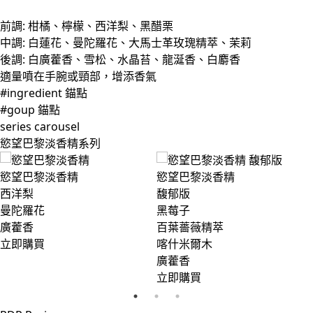
前調: 柑橘、檸檬、西洋梨、黑醋栗
中調: 白蓮花、曼陀羅花、大馬士革玫瑰精萃、茉莉
後調: 白廣藿香、雪松、水晶苔、龍涎香、白麝香
適量噴在手腕或頸部，增添香氣
#ingredient 錨點
#goup 錨點
series carousel
慾望巴黎淡香精系列
慾望巴黎淡香精
慾望巴黎淡香精
西洋梨
馥郁版
曼陀羅花
黑莓子
廣藿香
百葉薔薇精萃
立即購買
喀什米爾木
廣藿香
立即購買