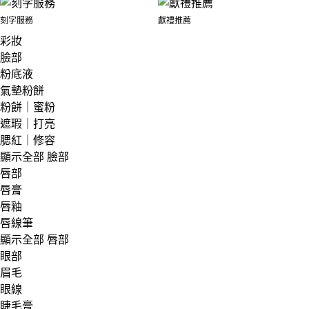
刻字服務
獻禮推薦
彩妝
臉部
粉底液
氣墊粉餅
粉餅｜蜜粉
遮瑕｜打亮
腮紅｜修容
顯示全部 臉部
唇部
唇膏
唇釉
唇線筆
顯示全部 唇部
眼部
眉毛
眼線
睫毛膏