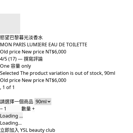
慾望巴黎暮光淡香水
MON PARIS LUMIERE EAU DE TOILETTE
Old price
New price
NT$6,000
4/5
(17)
—
撰寫評論
One 容量 only
Selected
The product variation is out of stock,
90ml
Old price
New price
NT$6,000
, 1 of 1
請選擇一個商品
−
數量
+
Loading ...
Loading...
立即加入 YSL beauty club