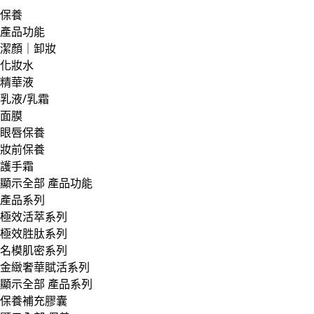
保養
產品功能
潔顏｜卸妝
化妝水
精華液
乳液/乳霜
面膜
眼唇保養
妝前保養
護手霜
顯示全部 產品功能
產品系列
極效活萃系列
極效胜肽系列
名模肌密系列
金緻奢華賦活系列
顯示全部 產品系列
保養補充膠囊