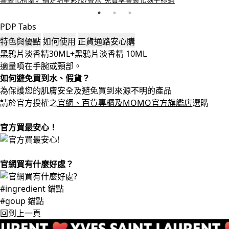
客製化禮贈》指定明星彩妝/香水 免費享客製化刻字禮遇
PDP Tabs
特色與優點
如何使用
正貨通路安心購
黑鴉片淡香精30ML+黑鴉片淡香精 10ML
適量噴在手腕或頸部。
如何避免買到水、假貨？
為保護您的肌膚安全及避免買到來源不明的產品
請於官方授權之
官網、百貨專櫃及MOMO官方旗艦店
選購
官方買最安心！
官網買有什麼好處？
#ingredient 錨點
#goup 錨點
回到上一頁