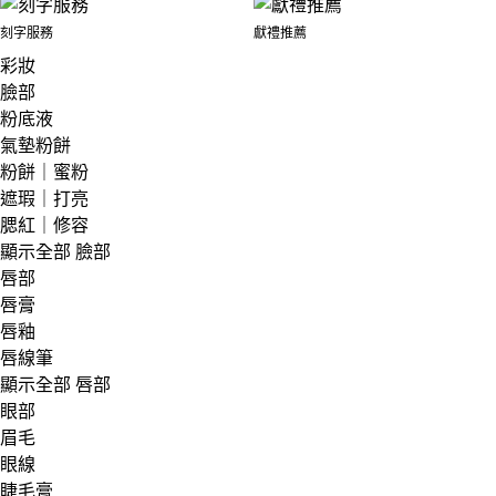
刻字服務
獻禮推薦
彩妝
臉部
粉底液
氣墊粉餅
粉餅｜蜜粉
遮瑕｜打亮
腮紅｜修容
顯示全部 臉部
唇部
唇膏
唇釉
唇線筆
顯示全部 唇部
眼部
眉毛
眼線
睫毛膏